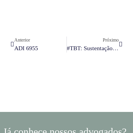
Anterior
Próximo
ADI 6955
#TBT: Sustentação Oral Do Sócio Samuel Mezzalira No STJ
Já conhece nossos advogados?