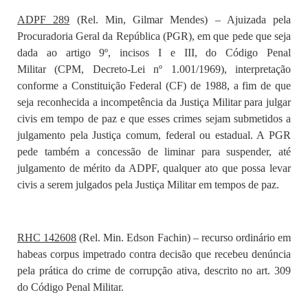
ADPF 289
(Rel. Min, Gilmar Mendes) – Ajuizada pela
Procuradoria Geral da República (PGR), em que pede que seja
dada ao artigo
9º
, incisos
I
e
III
, do
Código Penal
Militar
(
CPM
, Decreto-Lei nº
1.001
/1969), interpretação
conforme a
Constituição Federal
(
CF
) de 1988, a fim de que
seja reconhecida a incompetência da Justiça Militar para julgar
civis em tempo de paz e que esses crimes sejam submetidos a
julgamento pela Justiça comum, federal ou estadual. A PGR
pede também a concessão de liminar para suspender, até
julgamento de mérito da ADPF, qualquer ato que possa levar
civis a serem julgados pela Justiça Militar em tempos de paz.
RHC 142608
(Rel. Min. Edson Fachin) – recurso ordinário em
habeas corpus impetrado contra decisão que recebeu denúncia
pela prática do crime de corrupção ativa, descrito no art. 309
do Código Penal Militar.