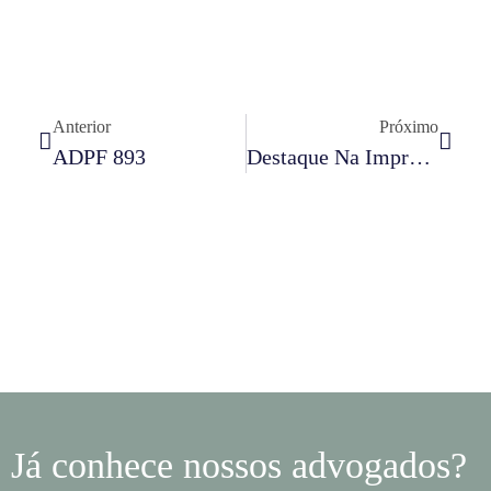
Anterior
Próximo
ADPF 893
Destaque Na Imprensa | Primeira Seção Decidirá Sobre Dano Moral E Outras Medidas Judiciais Contra Excesso De Peso Em Rodovias
Já conhece nossos advogados?