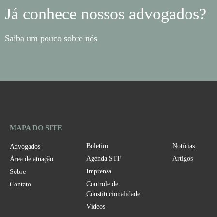
Já conhece nossos advogados?
Saiba um pouco sobre nós
MAPA DO SITE
Boletim
Notícias
Advogados
Agenda STF
Artigos
Área de atuação
Imprensa
Sobre
Controle de
Contato
Constitucionalidade
Vídeos