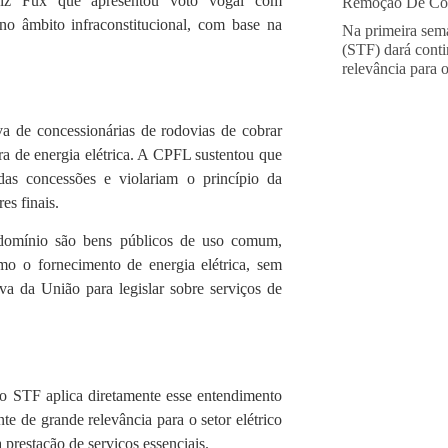
uiz Fux que apresentou voto vogal com
Remoção De Con
no âmbito infraconstitucional, com base na
Na primeira sem
(STF) dará conti
relevância para 
va de concessionárias de rodovias de cobrar
ura de energia elétrica. A CPFL sustentou que
das concessões e violariam o princípio da
s finais​.
 domínio são bens públicos de uso comum,
como o fornecimento de energia elétrica, sem
va da União para legislar sobre serviços de
o STF aplica diretamente esse entendimento
e de grande relevância para o setor elétrico
prestação de serviços essenciais.