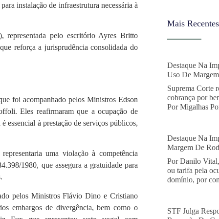
para instalação de infraestrutura necessária à
Mais Recentes
representada pelo escritório Ayres Britto
 que reforça a jurisprudência consolidada do
Destaque Na Imp
Uso De Margem 
Suprema Corte r
cobrança por ben
 que foi acompanhado pelos Ministros Edson
Por Migalhas Por
foli. Eles reafirmaram que a ocupação de
 é essencial à prestação de serviços públicos,
Destaque Na Imp
Margem De Rodo
representaria uma violação à competência
Por Danilo Vital
 84.398/1980, que assegura a gratuidade para
ou tarifa pela o
.
domínio, por con
do pelos Ministros Flávio Dino e Cristiano
 dos embargos de divergência, bem como o
STF Julga Respo