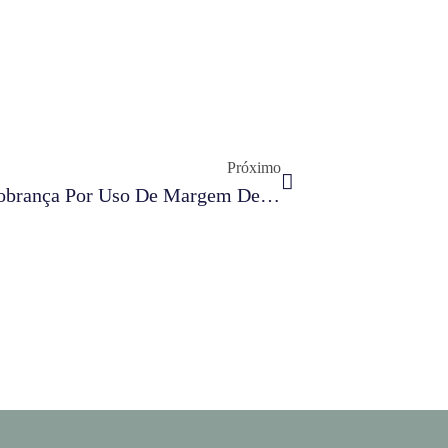
Próximo
Destaque Na Imprensa | STF Veta Cobrança Por Uso De Margem De Rodovia Para Transmissão De Energia