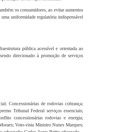
 também os consumidores, ao evitar aumentos
ce uma uniformidade regulatória indispensável
estrutura pública acessível e orientada ao
e sendo direcionado à promoção de serviços
ial; Concessionárias de rodovias cobrança;
premo Tribunal Federal serviços essenciais;
flito concessionárias rodovias e energia;
 Moraes; Voto-vista Ministro Nunes Marques;
 advogado; Carlos Ayres Britto advogado