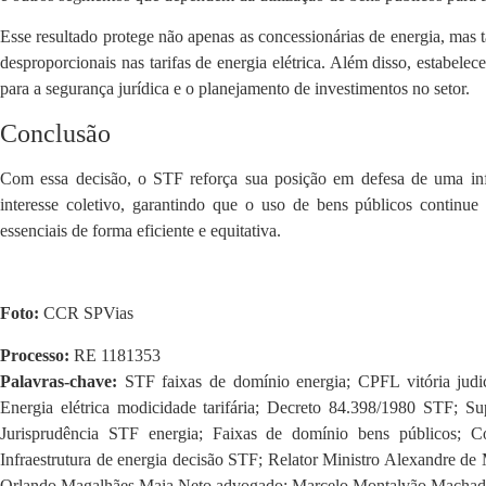
Esse resultado protege não apenas as concessionárias de energia, mas
desproporcionais nas tarifas de energia elétrica. Além disso, estabele
para a segurança jurídica e o planejamento de investimentos no setor.
Conclusão
Com essa decisão, o STF reforça sua posição em defesa de uma infra
interesse coletivo, garantindo que o uso de bens públicos continu
essenciais de forma eficiente e equitativa.
Foto:
CCR SPVias
Processo:
RE 1181353
Palavras-chave:
STF faixas de domínio energia; CPFL vitória judic
Energia elétrica modicidade tarifária; Decreto 84.398/1980 STF; Su
Jurisprudência STF energia; Faixas de domínio bens públicos; Con
Infraestrutura de energia decisão STF; Relator Ministro Alexandre de
Orlando Magalhães Maia Neto advogado; Marcelo Montalvão Machado