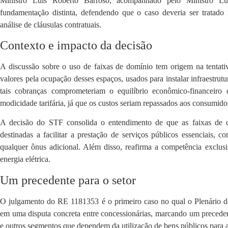
Ministro Luís Roberto Barroso, acompanhado pelo Ministro L
fundamentação distinta, defendendo que o caso deveria ser tratado 
análise de cláusulas contratuais​.
Contexto e impacto da decisão
A discussão sobre o uso de faixas de domínio tem origem na tentati
valores pela ocupação desses espaços, usados para instalar infraestrut
tais cobranças comprometeriam o equilíbrio econômico-financeiro 
modicidade tarifária, já que os custos seriam repassados aos consumidore
A decisão do STF consolida o entendimento de que as faixas de
destinadas a facilitar a prestação de serviços públicos essenciais, 
qualquer ônus adicional. Além disso, reafirma a competência exclusi
energia elétrica.
Um precedente para o setor
O julgamento do RE 1181353 é o primeiro caso no qual o Plenário d
em uma disputa concreta entre concessionárias, marcando um precedent
e outros segmentos que dependem da utilização de bens públicos para a 