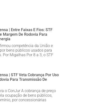
nsa | Entre Faixas E Fios: STF
De Margem De Rodovia Para
nergia
firmou competência da União e
por bens públicos usados para
s. Por Migalhas Por 8 a 3, o STF
ensa | STF Veta Cobrança Por Uso
ovia Para Transmissão De
para o ConJur A cobrança de preço
pela ocupação de bens públicos,
omínio, por concessionárias