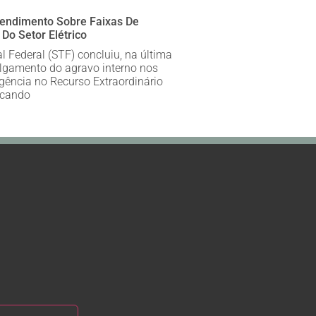
tendimento Sobre Faixas De
Do Setor Elétrico
 Federal (STF) concluiu, na última
julgamento do agravo interno nos
gência no Recurso Extraordinário
rcando