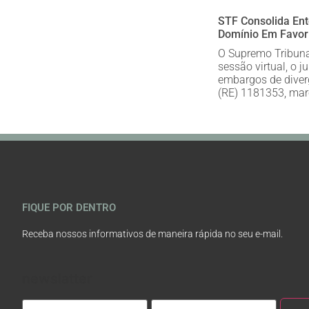
STF Consolida En
Domínio Em Favor 
O Supremo Tribunal
sessão virtual, o 
embargos de diver
(RE) 1181353, ma
FIQUE POR DENTRO
Receba nossos informativos de maneira rápida no seu e-mail.
newslatter