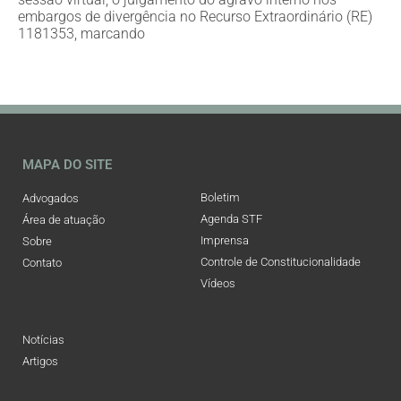
embargos de divergência no Recurso Extraordinário (RE)
1181353, marcando
MAPA DO SITE
Boletim
Advogados
Agenda STF
Área de atuação
Imprensa
Sobre
Controle de Constitucionalidade
Contato
Vídeos
Notícias
Artigos