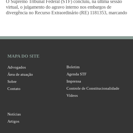
O Supremo Tribunal Federal (STF) concluiu, na última sessão
virtual, o julgamento do agravo interno nos embargos de
divergência no Recurso Extraordinário (RE) 1181353, marcando
MAPA DO SITE
Boletim
Advogados
Agenda STF
Área de atuação
Imprensa
Sobre
Controle de Constitucionalidade
Contato
Vídeos
Notícias
Artigos