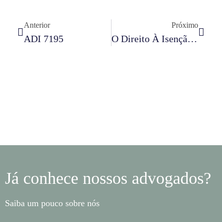
Anterior
Próximo
ADI 7195
O Direito À Isenção De Imposto De Renda A Pacientes Com Doença De Alzheimer E O Estado Atual Da Jurisprudência
Já conhece nossos advogados?
Saiba um pouco sobre nós