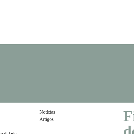
F
Notícias
Artigos
d
onalidade