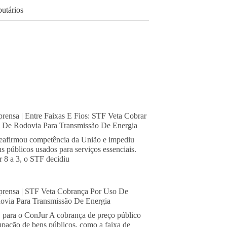
butários
rensa | Entre Faixas E Fios: STF Veta Cobrar
De Rodovia Para Transmissão De Energia
eafirmou competência da União e impediu
s públicos usados para serviços essenciais.
 8 a 3, o STF decidiu
rensa | STF Veta Cobrança Por Uso De
via Para Transmissão De Energia
, para o ConJur A cobrança de preço público
cupação de bens públicos, como a faixa de