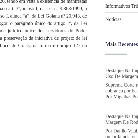
0, tendo em vista a existência de manifestas
Informativos Tri
 o art. 3º, inciso I, da Lei nº 9.868/1999, a
o I, alínea “a”, da Lei Goiana nº 20.943, de
Notícias
ou o parágrafo único do artigo 1º, da Lei
me jurídico único dos servidores do Poder
 preservação da iniciativa de projeto de lei
Mais Recentes
Público de Goiás, na forma do artigo 127 da
Destaque Na Imp
Uso De Margem 
Suprema Corte r
cobrança por ben
Por Migalhas Por
Destaque Na Imp
Margem De Rodo
Por Danilo Vital
ou tarifa pela o