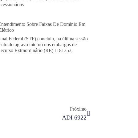
cessionárias
Entendimento Sobre Faixas De Domínio Em
létrico
nal Federal (STF) concluiu, na última sessão
mento do agravo interno nos embargos de
Recurso Extraordinário (RE) 1181353,
Próximo
ADI 6922