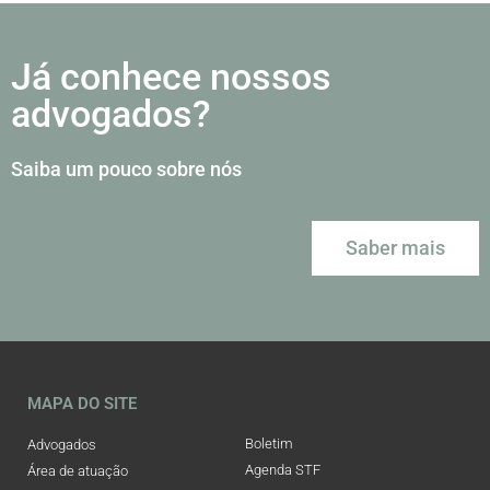
Já conhece nossos
advogados?
Saiba um pouco sobre nós
Saber mais
MAPA DO SITE
Boletim
Advogados
Agenda STF
Área de atuação