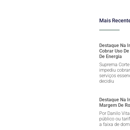
Mais Recent
Destaque Na Im
Cobrar Uso De
De Energia
Suprema Corte
impediu cobran
serviços essenc
decidiu
Destaque Na I
Margem De Rod
Por Danilo Vit
público ou tar
a faixa de dom