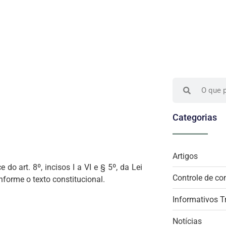
Categorias
Artigos
rt. 8º, incisos I a VI e § 5º, da Lei
Controle de co
forme o texto constitucional.
Informativos T
Notícias