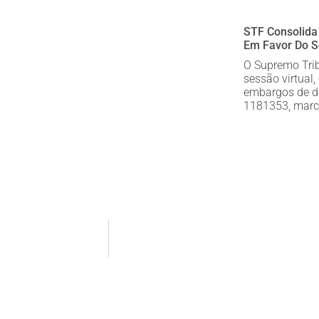
STF Consolida
Em Favor Do Se
O Supremo Trib
sessão virtual
embargos de di
1181353, mar