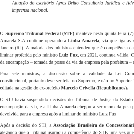
Atuação do escritório Ayres Britto Consultoria Jurídica e Ad
imprensa nacional.
O
Supremo Tribunal Federal (STF)
manteve nesta quinta-feira (7
Amarela S.A continue operando a
Linha Amarela
, via que liga as
Janeiro (RJ). A maioria dos ministros entendeu que é competência da 
liminar proferida pelo ministro
Luiz Fux
, em 2021, continua válida. 
da encampação – tomada da posse da via da empresa pela prefeitura –
Para sete ministros, a discussão sobre a validade da Lei Com
constitucional, portanto deve ser feita no Supremo, e não no Superior T
editada na gestão do ex-prefeito
Marcelo Crivella (Republicanos).
O STJ havia suspendido decisões do Tribunal de Justiça do Estad
encampação da via, e a Linha Amarela chegou a ser retomada pela p
devolvida para a empresa após a liminar do ministro Luiz Fux.
Após a decisão do STJ, a
Associação Brasileira de Concession
alegando que o Tribunal usurpou a competência do STF, uma vez que 