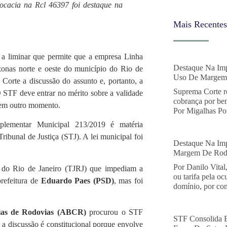
vocacia na Rcl 46397 foi destaque na
Mais Recentes
) a liminar que permite que a empresa Linha
Destaque Na Imp
 zonas norte e oeste do município do Rio de
Uso De Margem 
Corte a discussão do assunto e, portanto, a
Suprema Corte r
O STF deve entrar no mérito sobre a validade
cobrança por ben
 em outro momento.
Por Migalhas Por
plementar Municipal 213/2019 é matéria
ribunal de Justiça (STJ). A lei municipal foi
Destaque Na Imp
Margem De Rodo
Por Danilo Vital
o do Rio de Janeiro (TJRJ) que impediam a
ou tarifa pela o
refeitura de
Eduardo Paes (PSD)
, mas foi
domínio, por con
árias de Rodovias (ABCR)
procurou o STF
STF Consolida 
a discussão é constitucional porque envolve