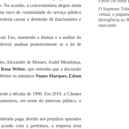
Favor Do Setor E
ão. Na ocasião, a concessionária alegou ainda
O Supremo Tribu
ia risco de continuidade do serviço público
virtual, o julga
deria causar a demissão de funcionários e
divergência no 
marcando
Luiz Fux, mantendo a liminar e a análise do
erá analisar posteriormente se a lei de
des, Alexandre de Moraes, André Mendonça,
a
Rosa Weber,
que entendia que a discussão
 Weber os ministros
Nunes Marques, Edson
desde a década de 1990. Em 2019, a Câmara
utorizou, em nome do interesse público, o
iderada paga, devido aos prejuízos apurados
 acordo com a prefeitura, a empresa teria