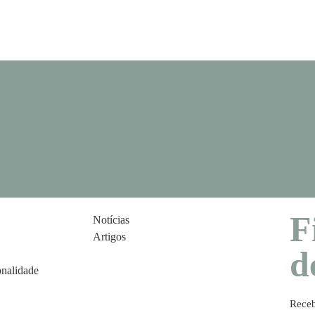
F
Notícias
Artigos
d
onalidade
Receb