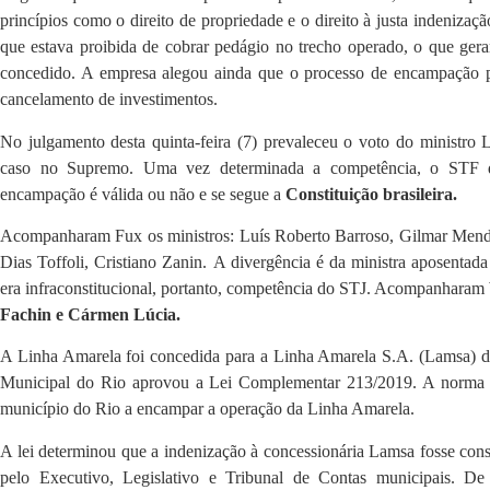
princípios como o direito de propriedade e o direito à justa indenizaç
que estava proibida de cobrar pedágio no trecho operado, o que gerar
concedido. A empresa alegou ainda que o processo de encampação po
cancelamento de investimentos.
No julgamento desta quinta-feira (7) prevaleceu o voto do ministro 
caso no Supremo. Uma vez determinada a competência, o STF dev
encampação é válida ou não e se segue a
Constituição brasileira.
Acompanharam Fux os ministros: Luís Roberto Barroso, Gilmar Men
Dias Toffoli, Cristiano Zanin.
A divergência é da ministra aposentad
era infraconstitucional, portanto, competência do STJ. Acompanharam
Fachin e Cármen Lúcia.
A Linha Amarela foi concedida para a Linha Amarela S.A. (Lamsa) 
Municipal do Rio aprovou a Lei Complementar 213/2019. A norma a
município do Rio a encampar a operação da Linha Amarela.
A lei determinou que a indenização à concessionária Lamsa fosse cons
pelo Executivo, Legislativo e Tribunal de Contas municipais. De