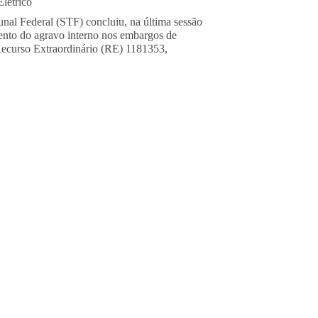
létrico
nal Federal (STF) concluiu, na última sessão
mento do agravo interno nos embargos de
Recurso Extraordinário (RE) 1181353,