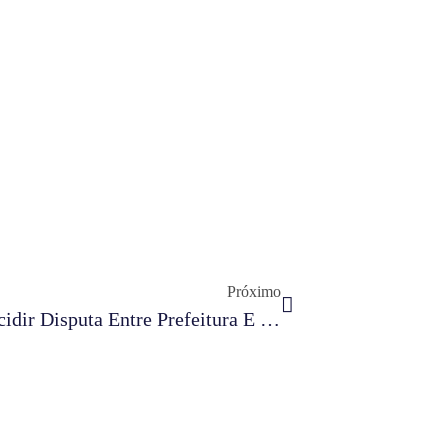
Próximo
Destaque Na Imprensa | STF Vai Decidir Disputa Entre Prefeitura E Concessionária Da Linha Amarela No RJ