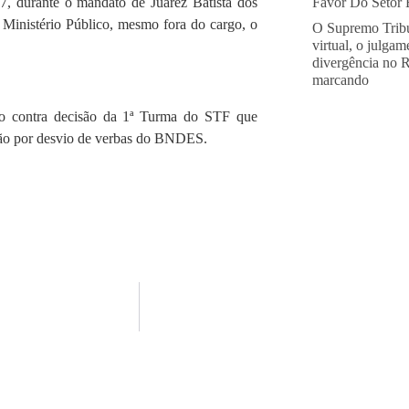
Favor Do Setor E
7, durante o mandato de Juarez Batista dos
 Ministério Público, mesmo fora do cargo, o
O Supremo Tribu
virtual, o julga
divergência no 
marcando
ão contra decisão da 1ª Turma do STF que
isão por desvio de verbas do BNDES.