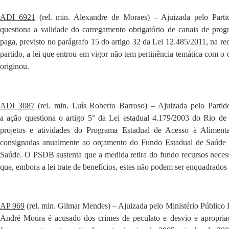
ADI 6921
(rel. min. Alexandre de Moraes) – Ajuizada pelo Parti
questiona a validade do carregamento obrigatório de canais de pro
paga, previsto no parágrafo 15 do artigo 32 da Lei 12.485/2011, na r
partido, a lei que entrou em vigor não tem pertinência temática com o
originou.
ADI 3087
(rel. min. Luís Roberto Barroso) – Ajuizada pelo Partid
a ação questiona o artigo 5° da Lei estadual 4.179/2003 do Rio de
projetos e atividades do Programa Estadual de Acesso à Alimen
consignadas anualmente ao orçamento do Fundo Estadual de Saúde (
Saúde. O PSDB sustenta que a medida retira do fundo recursos necess
que, embora a lei trate de benefícios, estes não podem ser enquadrado
AP 969
(rel. min. Gilmar Mendes) – Ajuizada pelo Ministério Público 
André Moura é acusado dos crimes de peculato e desvio e apropriaçã