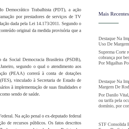
do Democrático Trabalhista (PDT), a ação
Mais Recentes
gramação por prestadores de serviços de TV
edação dada pela Lei 14.173/2011. Segundo o
 conteúdo original da medida provisória que a
Destaque Na Imp
Uso De Margem 
Suprema Corte r
cobrança por ben
o da Social Democracia Brasileira (PSDB),
Por Migalhas Por
 Janeiro, segundo o qual o atendimento aos
tação (PEAA) correrá à conta de dotações
FES), vinculado à Secretaria de Estado de
Destaque Na Imp
Margem De Rodo
ários à implementação de suas finalidades e
s como sendo de saúde.
Por Danilo Vital
ou tarifa pela o
domínio, por con
Federal. Na ação penal o ex-deputado federal
o de recursos públicos. Os fatos descritos
STF Consolida 