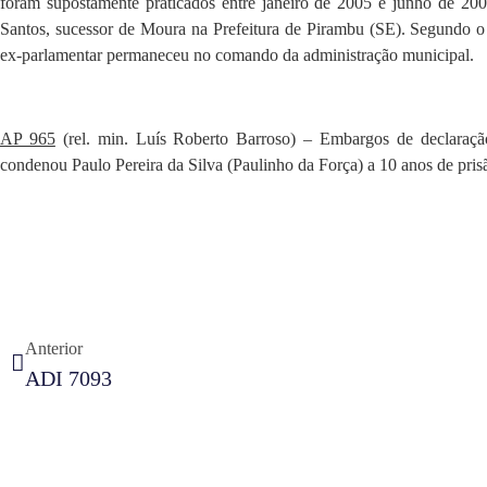
foram supostamente praticados entre janeiro de 2005 e junho de 200
Santos, sucessor de Moura na Prefeitura de Pirambu (SE). Segundo o
ex-parlamentar permaneceu no comando da administração municipal.
AP 965
(rel. min. Luís Roberto Barroso) – Embargos de declaraç
condenou Paulo Pereira da Silva (Paulinho da Força) a 10 anos de pr
Anterior
ADI 7093