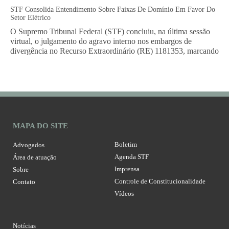
STF Consolida Entendimento Sobre Faixas De Domínio Em Favor Do
Setor Elétrico
O Supremo Tribunal Federal (STF) concluiu, na última sessão
virtual, o julgamento do agravo interno nos embargos de
divergência no Recurso Extraordinário (RE) 1181353, marcando
MAPA DO SITE
Boletim
Advogados
Agenda STF
Área de atuação
Imprensa
Sobre
Controle de Constitucionalidade
Contato
Vídeos
Notícias