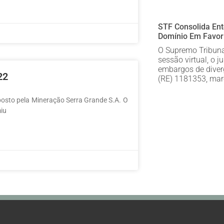
STF Consolida En
Domínio Em Favor 
O Supremo Tribunal
sessão virtual, o 
embargos de diver
22
(RE) 1181353, ma
posto pela Mineração Serra Grande S.A. O
miu