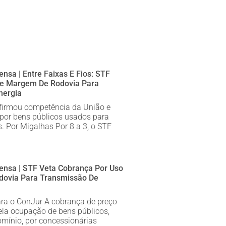
nsa | Entre Faixas E Fios: STF
De Margem De Rodovia Para
nergia
firmou competência da União e
por bens públicos usados para
s. Por Migalhas Por 8 a 3, o STF
ensa | STF Veta Cobrança Por Uso
ovia Para Transmissão De
para o ConJur A cobrança de preço
pela ocupação de bens públicos,
omínio, por concessionárias