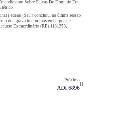
Entendimento Sobre Faixas De Domínio Em
létrico
nal Federal (STF) concluiu, na última sessão
mento do agravo interno nos embargos de
Recurso Extraordinário (RE) 1181353,
Próximo
ADI 6896