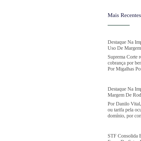
Mais Recentes
Destaque Na Imp
Uso De Margem 
Suprema Corte r
cobrança por ben
Por Migalhas Por
Destaque Na Imp
Margem De Rodo
Por Danilo Vital
ou tarifa pela o
domínio, por con
STF Consolida 