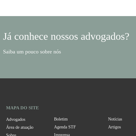
Já conhece nossos advogados?
Saiba um pouco sobre nós
MAPA DO SITE
Boletim
Notícias
Advogados
Agenda STF
Artigos
Área de atuação
Imprensa
Sobre