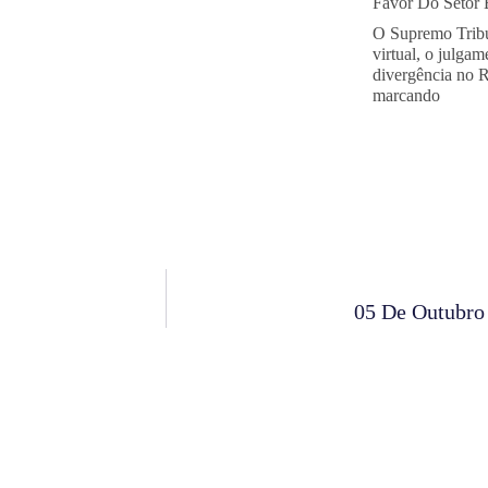
Favor Do Setor E
O Supremo Tribu
virtual, o julga
divergência no 
marcando
05 De Outubro 