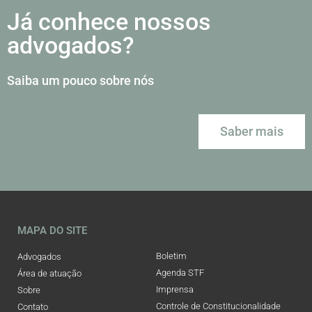
Já conhece nossos
advogados?
Saiba um pouco sobre nós
Saber mais
MAPA DO SITE
Boletim
Advogados
Agenda STF
Área de atuação
Imprensa
Sobre
Controle de Constitucionalidade
Contato