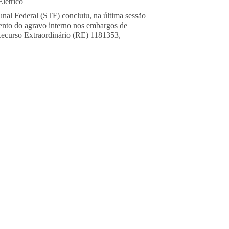
létrico
nal Federal (STF) concluiu, na última sessão
mento do agravo interno nos embargos de
Recurso Extraordinário (RE) 1181353,