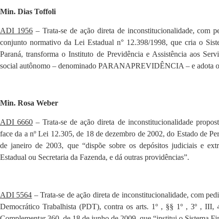
Min. Dias Toffoli
ADI 1956
– Trata-se de ação direta de inconstitucionalidade, com p
conjunto normativo da Lei Estadual n° 12.398/1998, que cria o Sis
Paraná, transforma o Instituto de Previdência e Assistência aos Se
social autônomo – denominado PARANAPREVIDÊNCIA – e adota out
Min. Rosa Weber
ADI 6660
– Trata-se de ação direta de inconstitucionalidade propo
face da a nº Lei 12.305, de 18 de dezembro de 2002, do Estado de Per
de janeiro de 2003, que “dispõe sobre os depósitos judiciais e extr
Estadual ou Secretaria da Fazenda, e dá outras providências”.
ADI 5564
– Trata-se de ação direta de inconstitucionalidade, com ped
Democrático Trabalhista (PDT), contra os arts. 1º , §§ 1º , 3º , III, 4º
Complementar 360, de 18 de junho de 2009, que “institui o Sistema F