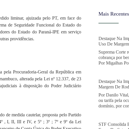
Mais Recentes
edido liminar, ajuizada pelo PT, em face do
tema de Seguridade Funcional do Estado do
rvidores do Estado do Paraná-IPE em serviço
Destaque Na Imp
ras providências.
Uso De Margem 
Suprema Corte r
cobrança por ben
Por Migalhas Por
sta pela Procuradoria-Geral da República em
nambuco, alterada pela Lei nº 12.337, de 23
Destaque Na Imp
ajudiciais à disposição do Poder Judiciário
Margem De Rodo
Por Danilo Vital
ou tarifa pela o
domínio, por con
ido de medida cautelar, proposta pelo Partido
 , I, II, III e IV, e 5º ; 3º ; 7º e 9º da Lei
STF Consolida 
inanceiro de Conta Única do Poder Executivo