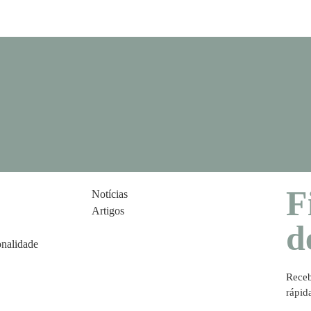
F
Notícias
Artigos
d
onalidade
Receb
rápid