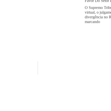
Favor Do Setor E
O Supremo Tribu
virtual, o julga
divergência no 
marcando