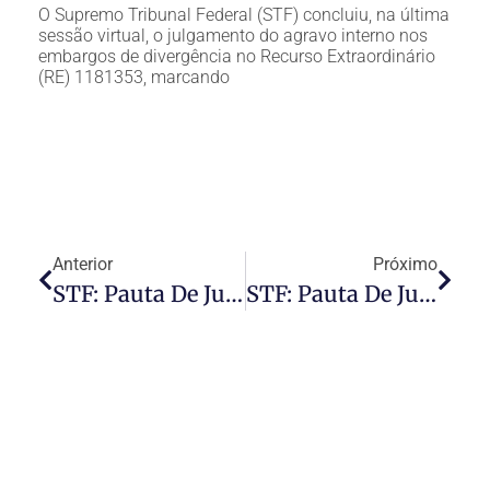
O Supremo Tribunal Federal (STF) concluiu, na última
sessão virtual, o julgamento do agravo interno nos
embargos de divergência no Recurso Extraordinário
(RE) 1181353, marcando
Anterior
Próximo
STF: Pauta De Julgamentos Do Pleno – 04/05/22
STF: Pauta De Julgamentos Do Pleno – 05/05/22