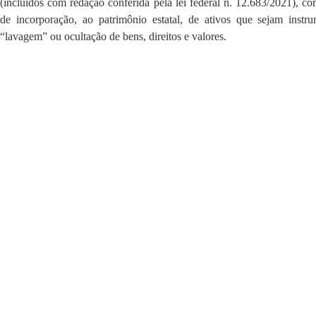
(incluídos com redação conferida pela lei federal n. 12.683/2021), c
de incorporação, ao patrimônio estatal, de ativos que sejam instr
“lavagem” ou ocultação de bens, direitos e valores.