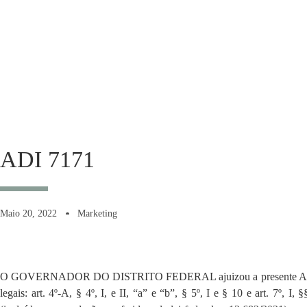
ADI 7171
Maio 20, 2022
Marketing
O GOVERNADOR DO DISTRITO FEDERAL ajuizou a presente ADI tend
legais: art. 4º-A, § 4º, I, e II, “a” e “b”, § 5º, I e § 10 e art. 7º, I,