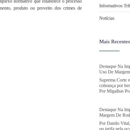
omplexo normativo que estabelece o processo
Informativos Tri
umento, produto ou proveito dos crimes de
Notícias
Mais Recentes
Destaque Na Imp
Uso De Margem 
Suprema Corte r
cobrança por ben
Por Migalhas Por
Destaque Na Imp
Margem De Rodo
Por Danilo Vital
ou tarifa pela o