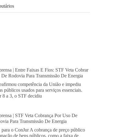
butários
rensa | Entre Faixas E Fios: STF Veta Cobrar
De Rodovia Para Transmissão De Energia
eafirmou competência da União e impediu
s públicos usados para serviços essenciais.
 8 a 3, o STF decidiu
rensa | STF Veta Cobrança Por Uso De
via Para Transmissão De Energia
, para o ConJur A cobrança de preço público
cupação de bens públicos, como a faixa de