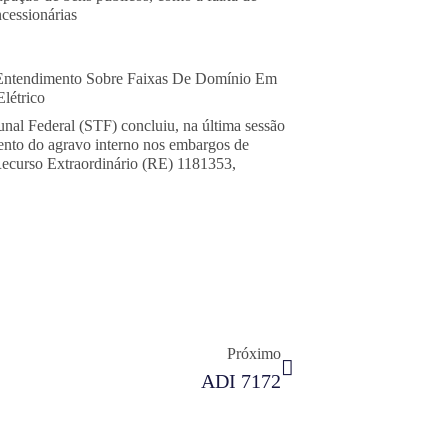
cessionárias
Entendimento Sobre Faixas De Domínio Em
létrico
nal Federal (STF) concluiu, na última sessão
mento do agravo interno nos embargos de
Recurso Extraordinário (RE) 1181353,
Próximo
ADI 7172