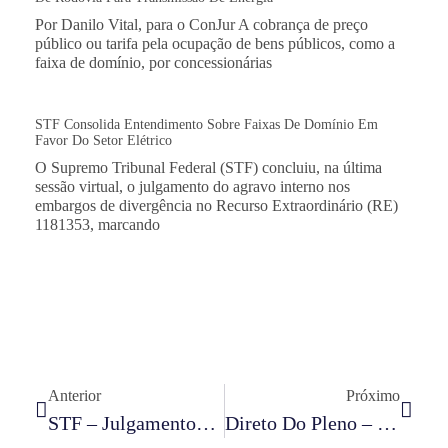
Por Danilo Vital, para o ConJur A cobrança de preço
público ou tarifa pela ocupação de bens públicos, como a
faixa de domínio, por concessionárias
STF Consolida Entendimento Sobre Faixas De Domínio Em
Favor Do Setor Elétrico
O Supremo Tribunal Federal (STF) concluiu, na última
sessão virtual, o julgamento do agravo interno nos
embargos de divergência no Recurso Extraordinário (RE)
1181353, marcando
Anterior
Próximo
STF – Julgamentos Virtuais De 24/09 A 01/10/2021
Direto Do Pleno – STF: Julgamento De Ações Penais Contra O Ex-Deputado André Moura Se Dará Quarta-Feira (29)