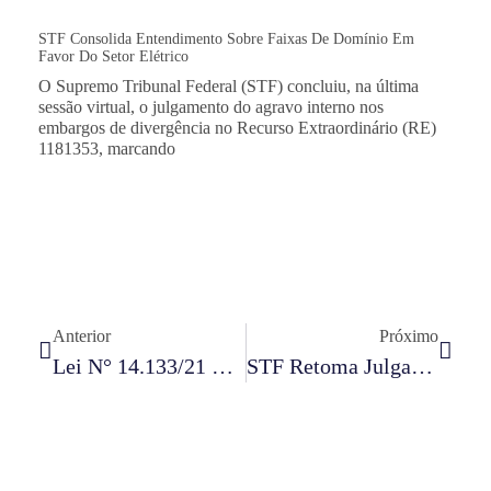
STF Consolida Entendimento Sobre Faixas De Domínio Em
Favor Do Setor Elétrico
O Supremo Tribunal Federal (STF) concluiu, na última
sessão virtual, o julgamento do agravo interno nos
embargos de divergência no Recurso Extraordinário (RE)
1181353, marcando
Anterior
Próximo
Lei N° 14.133/21 E Expectativas Emergentes No Plano Das Licitações E Contratações Públicas
STF Retoma Julgamento Que Discute Prorrogação De Prazo De Patentes