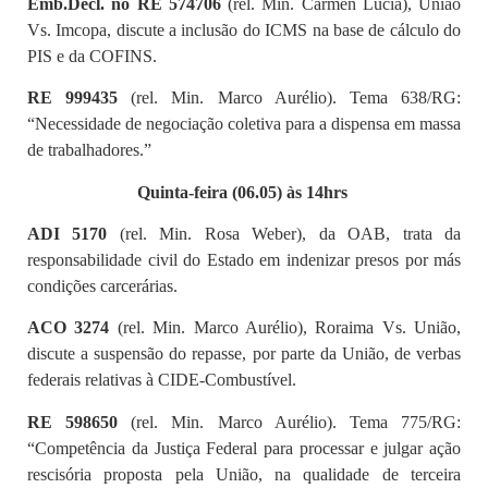
Emb.Decl. no RE 574706
(rel. Min. Cármen Lúcia), União
Vs. Imcopa, discute a inclusão do ICMS na base de cálculo do
PIS e da COFINS.
RE 999435
(rel. Min. Marco Aurélio). Tema 638/RG:
“Necessidade de negociação coletiva para a dispensa em massa
de trabalhadores.”
Quinta-feira (06.05) às 14hrs
ADI 5170
(rel. Min. Rosa Weber), da OAB, trata da
responsabilidade civil do Estado em indenizar presos por más
condições carcerárias.
ACO 3274
(rel. Min. Marco Aurélio), Roraima Vs. União,
discute a suspensão do repasse, por parte da União, de verbas
federais relativas à CIDE-Combustível.
RE 598650
(rel. Min. Marco Aurélio). Tema 775/RG:
“Competência da Justiça Federal para processar e julgar ação
rescisória proposta pela União, na qualidade de terceira